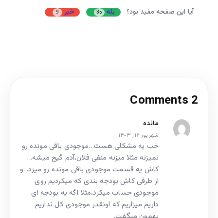
آیا این صفحه مفید بود؟
بله
خیر
9
35
2 Comments
مائده
شهریور ۱۶, ۱۴۰۳
خب یه مشکلی هست…موجودی باقی مونده رو
نمیزنه مثلا میزنه منفی فلان،آدم گیج میشه…
کاش یه قسمت موجودی باقی مونده رو میزد…و
از طرفی کاش بودجه بندی که میکردیم روی
موجودی حساب میکرد،مثلا اگه یه بودجه ای
داریم میزاریم که اونقدر موجودی کل نداریم
بهمون میگفت.